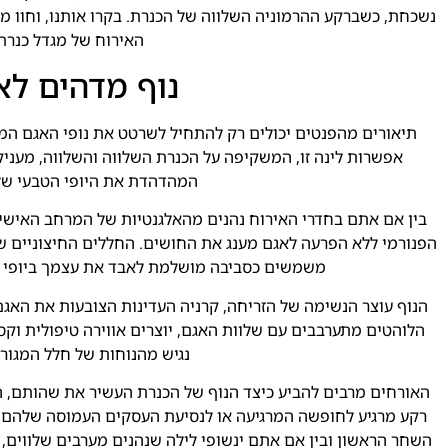
נשכחת, כשברקע ההרמוניה השלווה של הכנרת. בקרו אותנו, וחוו ממ
האירוח של מגדל כנרת
נוף מדהים לא
תיאורים מהפנטים יכולים רק להתחיל לשרטט את נופי האגם המ
אפשרות לינה זו, המשקיפה על הכנרת השלווה והשלווה, מעניקה
המהדהדת את היופי הטבעי של
בין אם אתם בחדרי האירוח נהנים מהאלגנטיות של המרחב האישי 
הפנורמי ללא הפרעה לאגם מענג את החושים. החללים החיצוניים ש
משמשים כסביבה מושלמת לאבד את עצמך ביופי ש
הנוף עוצר הנשימה של הזריחה, קרניה העדינות הצובעות את האג
הלוהטים מתערבבים עם שלוות האגם, יוצרים אווירה טיפולית וקס
נגיש מהנוחות של חלל המגור
האורחים מרבים להביע כיצד הנוף של הכנרת העשיר את שהותם,
רקע מרגיע לחופשה המרגיעה או לנסיעת העסקים העמוסה שלהם. 
השחר הראשון ובין אם אתם ינשופי לילה שנהנים מערבים שלווים, 