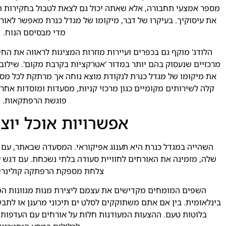
מספר אמצעי תחבורה, אלא שאתה יכול גם לצאת לטבול בחקירות ת
את עיסוקיך. בעיקרו של דבר, מיקומו של מגדל כנרת מאפשר לאור
מדי מבסיסם הנוח.
הלודג' מוקף גם בכפרים ועיירות מוזרות המציגות לראווה את הח
מרכזיים שנעסוק בהם יותר במדור 'אטרקציות בקרבת מקום'. שילוב 
את מיקומו של מגדל כנרת לנקודת מוצא נוחה אך מרתקת לכל מסל
קלה לשירותים מקומיים כגון מרכזי קניות, מסעדות ומוסדות אחרי
פוגשת הרפתקאות.
אפשרויות אוכל יוצא
השהייה במגדל כנרת היא תענוג אפיקוראי. המסעדה שבאתר, עם 
שלה, מזמינה את האורחים לחוויית סעודה בלתי נשכחת. עם דגש ע
צלחת מספקת הרפתקה קולינרי
השפים המומחים מקדישים את עצמם ליצירת מנות מגוונות המ
בינלאומית. בין אם אתם משתוקקים לסלט ים תיכוני מרענן או לתבש
בלוטות טעם. ההצעות המעודנות חלות על אורחים עם העדפות א