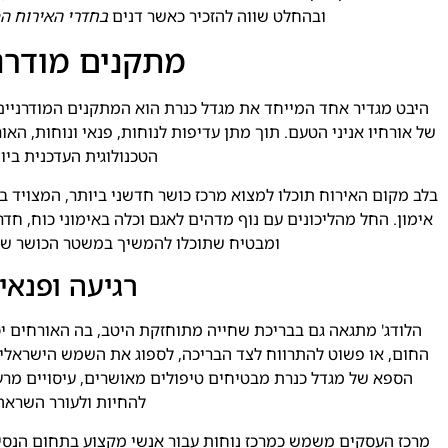
ובהחלט שווה להזכיר כאשר דנים
בחדרי האירוח ה
מתקנים מודרנ
היבט מגדיר אחד המייחד את מגדל כנרת הוא המתקנים המודרניים
של אורחיו אניני הטעם. תוך מתן עדיפות לנוחות, פנאי ונוחות, ה
הטכנולוגית העדכנית ביו
בלב מקום האירוח תוכלו למצוא מרכז כושר חדשני ביותר, המצויד במ
אימון. החל מהליכונים עם נוף מדהים לאגם וכלה באימוני כוח, חדר ה
ומבטיח שתוכלו להמשיך במשטר הכושר ש
רגיעה ופנאי
הלודג' מתגאה גם בבריכת שחייה מתוחזקת היטב, בה האורחים יכ
החום, או פשוט להתרווח לצד הבריכה, לספוג את השמש הישראלית
הספא של מגדל כנרת מבטיחים טיפולים מאושרים, עיסויים מרע
להחיות ולעורר השראה
מרכז העסקים משמש כמרכז נוחות עבור אנשי מקצוע בתחום הנסיעות