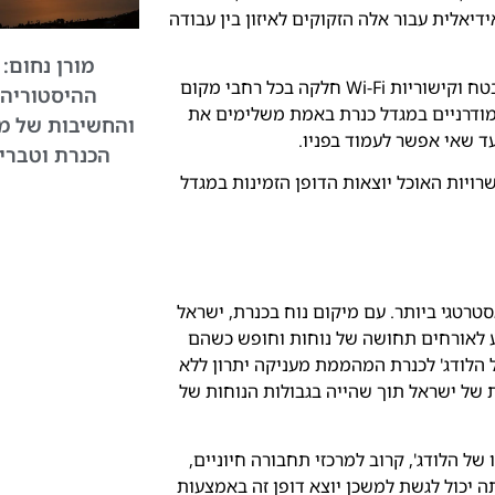
דיאלית עבור אלה הזקוקים לאיזון בין עבודה
מורן נחום:
הטבות נוספות כגון שירות חדרים מותאם אישית, אזור חניה מאובטח וקישוריות Wi-Fi חלקה בכל רחבי מקום
ההיסטוריה
ודרניים במגדל כנרת באמת משלימים את
והחשיבות של מג
ד שאי אפשר לעמוד בפניו.
הכנרת וטברי
ויות האוכל יוצאות הדופן הזמינות במגדל
טרטגי ביותר. עם מיקום נוח בכנרת, ישראל
ע לאורחים תחושה של נוחות וחופש כשהם
של הלודג' לכנרת המהממת מעניקה יתרון ללא
ל ישראל תוך שהייה בגבולות הנוחות של
ל הלודג', קרוב למרכזי תחבורה חיוניים,
 יכול לגשת למשכן יוצא דופן זה באמצעות