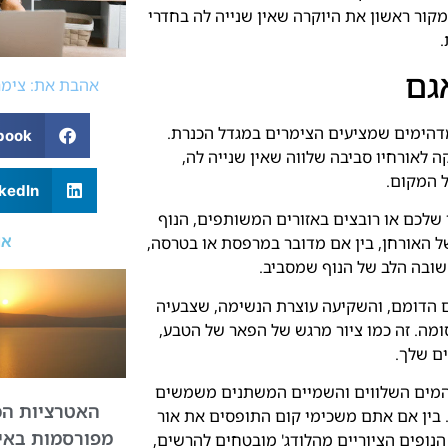
קור ראשון את היוקרה שאין שנייה לה בחדרי
.
גם
אהבת את: צימר
דהימים שמציעים הצימרים במגדל הכנרת.
book
 לאורחיו סביבה שלווה שאין שנייה לה,
 המקום.
kedIn
שלכם או רובצים באזורים המשותפים, הנוף
או
ל האורחן, בין אם מדובר במרפסת או בטרסה,
ובה הלב של הנוף שמסביב.
ם הדומם, והשקיעה עוצרת הנשימה, שצבעיה
ומה. זה כמו ציור מרגש של הפאר של הטבע,
ים שלך.
 המים השלווים והשמיים המשתנים משמשים
האטרציות הכ
בין אם אתם משכימי קום התופסים את אור
מפורסמות באיז
הנופים הציוריים מהלודג' מובטחים להרשים,