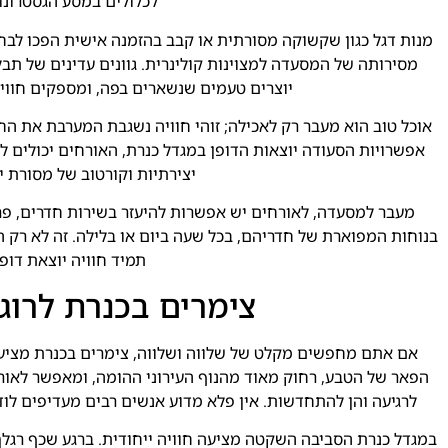
לכלולים במסע הגסטרונומ
מנות דגל כגון שקשוקה מסורתית או קבב בהזמנה אישית הפכו לב
מסירותה של המסעדה למצוינות קולינרית. גוונים עדינים של תבלי
יוצרים טעמים שנשארים בפה, ומספקים חווי
אוכל טוב הוא מעבר רק לאכילה; זוהי חוויה נשגבת המערבת את הח
אפשרויות הסעודה יוצאות הדופן במגדל כנרת, האורחים יכולים ל
יצירתיות וקורטוב של מסורת י
מעבר למסעדה, לאורחים יש אפשרות להיעזר בשירות חדרים, פר
בנוחות המפוארת של חדריהם, בכל שעה ביום או בלילה. זה לא רק הא
תמיד חוויה יוצאת דופן
צימרים בכנרת לרוגע
אם אתם מחפשים מקלט של שלווה ושלווה, צימרים בכנרת מציע
הפאר של הטבע, רחוק מאוד מהנוף העירוני ההומה, ומאפשר לאור
לרגיעה והן להתחדשות. אין פלא מדוע אנשים רבים מעדיפים לודג
במגדל כנרת הסביבה השקטה מציעה חוויה ייחודית. ברגע שכף רגל