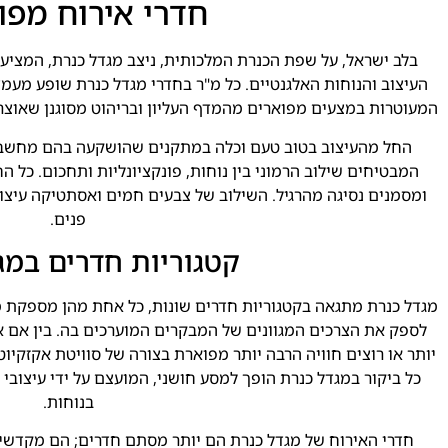
חדרי אירוח מפו
בלב ישראל, על שפת הכנרת המלכותית, ניצב מגדל כנרת, המציע
העיצוב והנוחות האלגנטיים. כל מ"ר בחדרי מגדל כנרת שופע מעמד
המעוטרות במצעים מפוארים מהמדף העליון ובריהוט מסוגנן שאוצר 
החל מהעיצוב בטוב טעם וכלה במתקנים שהושקעה בהם מחשבה,
המבטיחים שילוב הרמוני בין נוחות, פונקציונליות ותחכום. כל ה
ומסמנים נסיגה מהרגיל. השילוב של צבעים חמים ואסתטיקה עיצו
פנים.
קטגוריות חדרים במג
מגדל כנרת מתגאה בקטגוריות חדרים שונות, כל אחת מהן מספקת מא
לספק את הצרכים המגוונים של המבקרים המוערכים בה. בין אם א
יותר או רוצים חוויה הרבה יותר מפוארת בצורה של סוויטת אקזקיו
כל ביקור במגדל כנרת הופך למסע חושני, המועצם על ידי עיצובי
בנוחות.
חדרי האירוח של מגדל כנרת הם יותר מסתם חדרים; הם מקדשי