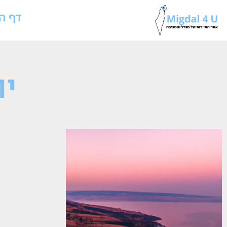
דף ה
יום